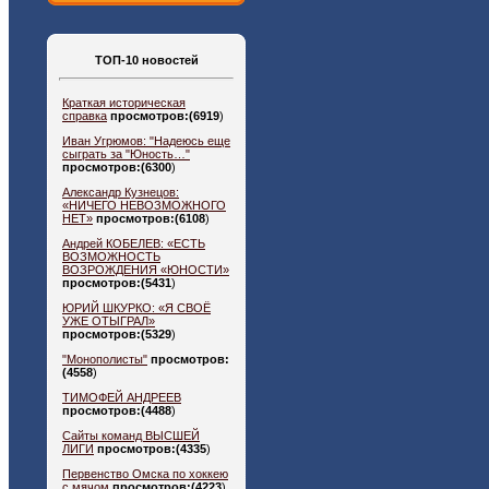
ТОП-10 новостей
Краткая историческая
справка
просмотров:(6919
)
Иван Угрюмов: "Надеюсь еще
сыграть за "Юность…"
просмотров:(6300
)
Александр Кузнецов:
«НИЧЕГО НЕВОЗМОЖНОГО
НЕТ»
просмотров:(6108
)
Андрей КОБЕЛЕВ: «ЕСТЬ
ВОЗМОЖНОСТЬ
ВОЗРОЖДЕНИЯ «ЮНОСТИ»
просмотров:(5431
)
ЮРИЙ ШКУРКО: «Я СВОЁ
УЖЕ ОТЫГРАЛ»
просмотров:(5329
)
"Монополисты"
просмотров:
(4558
)
ТИМОФЕЙ АНДРЕЕВ
просмотров:(4488
)
Сайты команд ВЫСШЕЙ
ЛИГИ
просмотров:(4335
)
Первенство Омска по хоккею
с мячом
просмотров:(4223
)