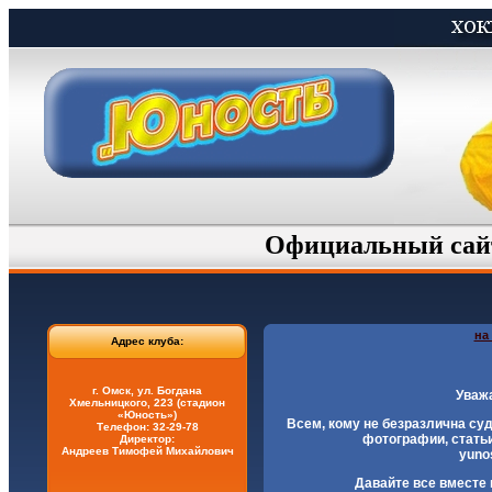
Официальный са
на
Адрес клуба:
г. Омск, ул. Богдана
Уваж
Хмельницкого, 223 (стадион
«Юность»)
Всем, кому не безразлична суд
Телефон: 32-29-78
фотографии, статьи,
Директор:
Андреев Тимофей Михайлович
yuno
Давайте все вместе