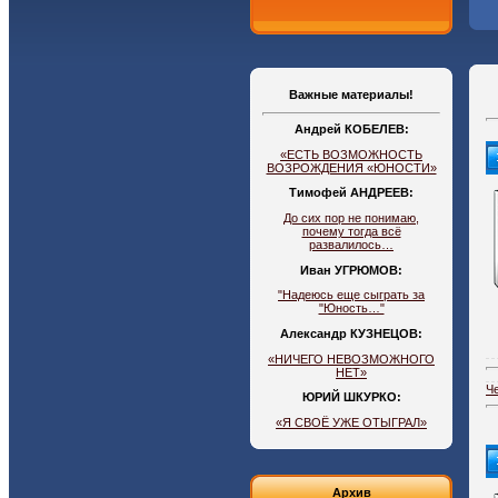
Важные материалы!
Андрей КОБЕЛЕВ:
«ЕСТЬ ВОЗМОЖНОСТЬ
ВОЗРОЖДЕНИЯ «ЮНОСТИ»
Тимофей АНДРЕЕВ:
До сих пор не понимаю,
почему тогда всё
развалилось…
Иван УГРЮМОВ:
"Надеюсь еще сыграть за
"Юность…"
Александр КУЗНЕЦОВ:
«НИЧЕГО НЕВОЗМОЖНОГО
НЕТ»
Ч
ЮРИЙ ШКУРКО:
«Я СВОЁ УЖЕ ОТЫГРАЛ»
Архив