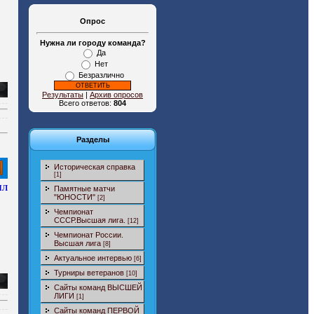
Опрос
Нужна ли городу команда?
Да
Нет
Безразлично
Результаты
|
Архив опросов
Всего ответов:
804
Разделы
Историческая справка
[1]
ИЛ
Памятные матчи
"ЮНОСТИ"
[2]
Чемпионат
СССР.Высшая лига.
[12]
Чемпионат России.
Высшая лига
[8]
Актуальное интервью
[6]
Турниры ветеранов
[10]
Сайты команд ВЫСШЕЙ
ЛИГИ
[1]
Сайты команд ПЕРВОЙ