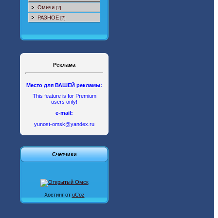
Омичи
[2]
РАЗНОЕ
[7]
Реклама
Место для ВАШЕЙ рекламы:
This feature is for Premium
users only!
e-mail:
yunost-omsk@yandex.ru
Счетчики
Хостинг от
uCoz