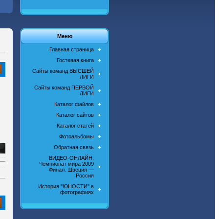
Меню
Главная страница
Гостевая книга
Сайты команд ВЫСШЕЙ
ЛИГИ
Сайты команд ПЕРВОЙ
ЛИГИ
Каталог файлов
Каталог сайтов
Каталог статей
Фотоальбомы
Обратная связь
ВИДЕО-ОНЛАЙН.
Чемпионат мира 2009
Финал. Швеция —
Россия
История "ЮНОСТИ" в
фотографиях