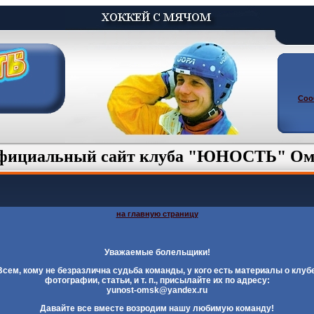
Cоо
фициальный сайт клуба "ЮНОСТЬ" Ом
на главную страницу
Уважаемые болельщики!
Всем, кому не безразлична судьба команды, у кого есть материалы о клубе
фотографии, статьи, и т. п., присылайте их по адресу:
yunost-omsk@yandex.ru
Давайте все вместе возродим нашу любимую команду!