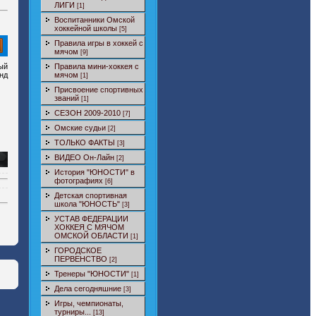
ЛИГИ
[1]
Воспитанники Омской
хоккейной школы
[5]
Правила игры в хоккей с
мячом
[9]
ый
Правила мини-хоккея с
нд
мячом
[1]
Присвоение спортивных
званий
[1]
СЕЗОН 2009-2010
[7]
Омские судьи
[2]
ТОЛЬКО ФАКТЫ
[3]
ВИДЕО Он-Лайн
[2]
История "ЮНОСТИ" в
фотографиях
[6]
Детская спортивная
школа "ЮНОСТЬ"
[3]
УСТАВ ФЕДЕРАЦИИ
ХОККЕЯ С МЯЧОМ
ОМСКОЙ ОБЛАСТИ
[1]
ГОРОДСКОЕ
ПЕРВЕНСТВО
[2]
Тренеры "ЮНОСТИ"
[1]
Дела сегодняшние
[3]
Игры, чемпионаты,
турниры...
[13]