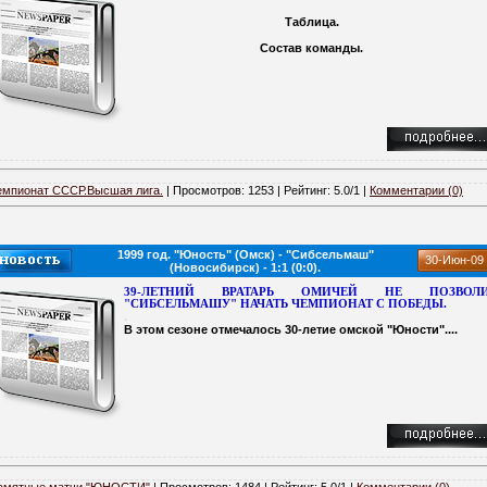
Таблица.
Состав команды.
емпионат СССР.Высшая лига.
| Просмотров: 1253 | Рейтинг: 5.0/1 |
Комментарии (0)
1999 год. "Юность" (Омск) - "Сибсельмаш"
30-Июн-09
(Новосибирск) - 1:1 (0:0).
39-ЛЕТНИЙ ВРАТАРЬ ОМИЧЕЙ НЕ ПОЗВОЛ
"СИБСЕЛЬМАШУ" НАЧАТЬ ЧЕМПИОНАТ С ПОБЕДЫ.
.
В этом сезоне отмечалось 30-летие омской "Юности"....
амятные матчи "ЮНОСТИ"
| Просмотров: 1484 | Рейтинг: 5.0/1 |
Комментарии (0)