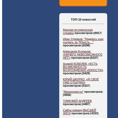
ТОП-10 новостей
Краткая историческая
справка
просмотров:(6917
)
Иван Угрюмов: "Надеюсь еще
сыграть за "Юность…"
просмотров:(6298
)
Александр Кузнецов:
«НИЧЕГО НЕВОЗМОЖНОГО
НЕТ»
просмотров:(6107
)
Андрей КОБЕЛЕВ: «ЕСТЬ
ВОЗМОЖНОСТЬ
ВОЗРОЖДЕНИЯ «ЮНОСТИ»
просмотров:(5429
)
ЮРИЙ ШКУРКО: «Я СВОЁ
УЖЕ ОТЫГРАЛ»
просмотров:(5327
)
"Монополисты"
просмотров:
(4556
)
ТИМОФЕЙ АНДРЕЕВ
просмотров:(4487
)
Сайты команд ВЫСШЕЙ
ЛИГИ
просмотров:(4333
)