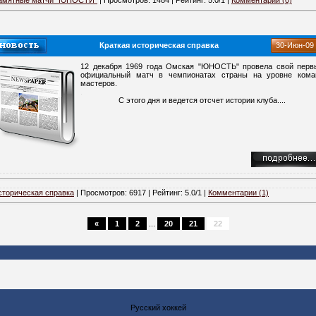
Краткая историческая справка
30-Июн-09
12 декабря 1969 года Омская "ЮНОСТЬ" провела свой перв
официальный матч в чемпионатах страны на уровне кома
мастеров.
.
С этого дня и ведется отсчет истории клуба....
сторическая справка
| Просмотров: 6917 | Рейтинг: 5.0/1 |
Комментарии (1)
«
1
2
...
20
21
22
Русский хоккей